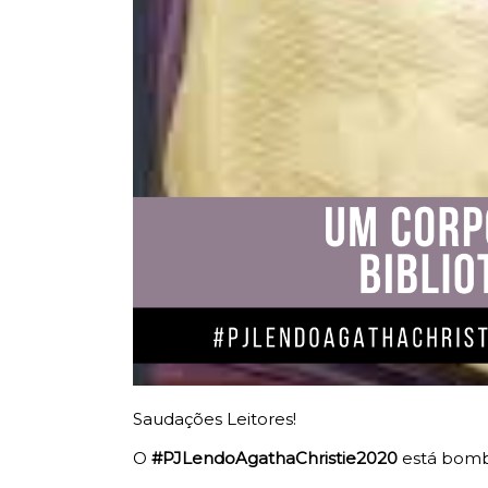
Saudações Leitores!
O
#PJLendoAgathaChristie2020
está bomb