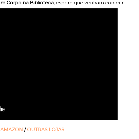
m Corpo na Biblioteca
, espero que venham conferir!
:
AMAZON
/
OUTRAS LOJAS