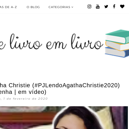
S DE A-Z
O BLOG
CATEGORIAS
tha Christie (#PJLendoAgathaChristie2020)
enha | em vídeo)
, 1 de fevereiro de 2020