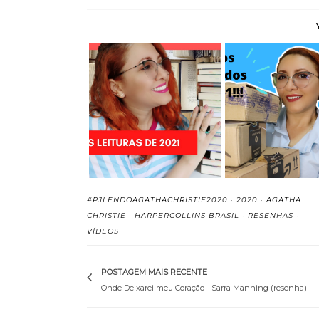
Leituras Novembro e
Último Book Ha
Dezembro de 202...
2021! (Livros a
#PJLENDOAGATHACHRISTIE2020
·
2020
·
AGATHA
CHRISTIE
·
HARPERCOLLINS BRASIL
·
RESENHAS
·
VÍDEOS
POSTAGEM MAIS RECENTE
Onde Deixarei meu Coração - Sarra Manning (resenha)