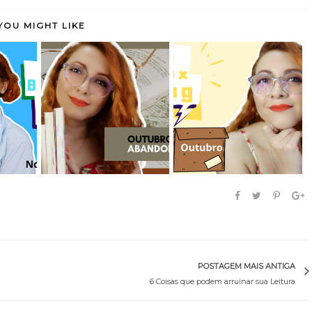
YOU MIGHT LIKE
ul de
Leituras de Outubro de
Book Haul de Outubro
...
2021
de 2021
POSTAGEM MAIS ANTIGA
6 Coisas que podem arruinar sua Leitura