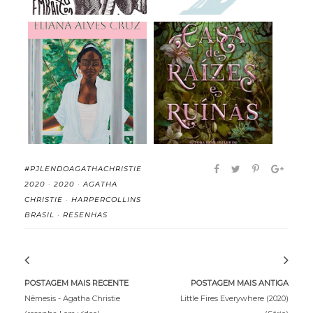
Meridiana - Eliana
A Casa de Raízes e
Alves Cruz (rese...
Ruínas (Irmãs do...
#PJLENDOAGATHACHRISTIE
2020
·
2020
·
AGATHA
CHRISTIE
·
HARPERCOLLINS
BRASIL
·
RESENHAS
POSTAGEM MAIS RECENTE
POSTAGEM MAIS ANTIGA
Nêmesis - Agatha Christie
Little Fires Everywhere (2020)