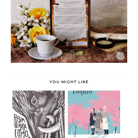
YOU MIGHT LIKE
Assim na Terra como
Doce Tóquio - Durian
Embaixo da Terr...
Sukegawa (rese...