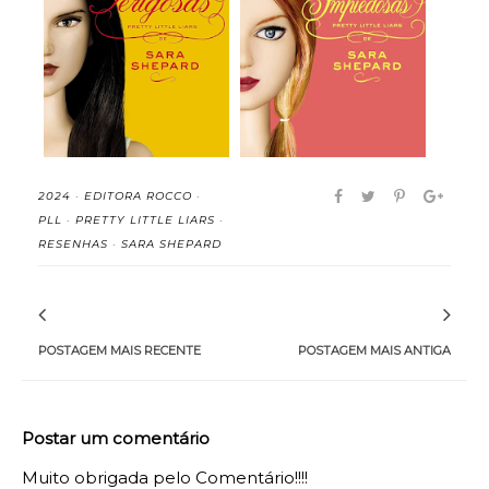
Perigosas (Pretty Little
Impiedosas (Pretty
Liars, vol...
Little Liars, vo...
2024
·
EDITORA ROCCO
·
PLL
·
PRETTY LITTLE LIARS
·
RESENHAS
·
SARA SHEPARD
POSTAGEM MAIS RECENTE
POSTAGEM MAIS ANTIGA
Postar um comentário
Muito obrigada pelo Comentário!!!!