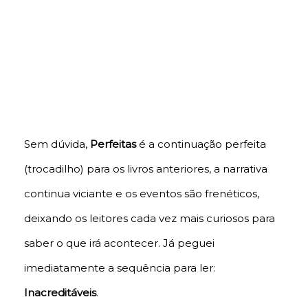
com a tia puritana, Hanna ficando com Lucas) e
Spencer tendo apagamentos de memórias,
inclusive após uma briga feia que levou Melissa
ao hospital. O final com o acidente de Hanna
fechou com chave de ouro.
Sem dúvida,
Perfeitas
é a continuação perfeita
(trocadilho) para os livros anteriores, a narrativa
continua viciante e os eventos são frenéticos,
deixando os leitores cada vez mais curiosos para
saber o que irá acontecer. Já peguei
imediatamente a sequência para ler:
Inacreditáveis
.