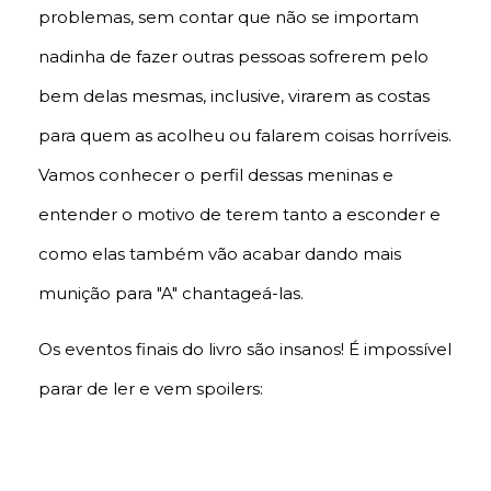
problemas, sem contar que não se importam
nadinha de fazer outras pessoas sofrerem pelo
bem delas mesmas, inclusive, virarem as costas
para quem as acolheu ou falarem coisas horríveis.
Vamos conhecer o perfil dessas meninas e
entender o motivo de terem tanto a esconder e
como elas também vão acabar dando mais
munição para "A" chantageá-las.
Os eventos finais do livro são insanos! É impossível
parar de ler e vem spoilers:
Ezra sendo preso, Aria
ficando na rua. Emily e Hanna sofrendo
humilhação pública (Emily tendo que ir morar