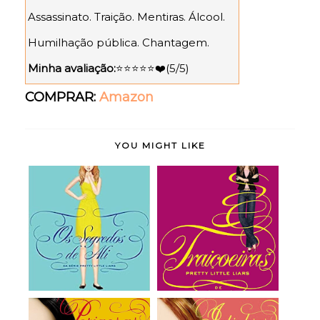
Assassinato. Traição. Mentiras. Álcool.
Humilhação pública. Chantagem.
Minha avaliação:
⭐⭐⭐⭐⭐❤️(5
/5)
COMPRAR:
Amazon
YOU MIGHT LIKE
Os Segredos de Ali
Traiçoeiras (Pretty
(Pretty Little L...
Little Liars, v...