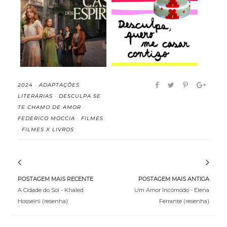
A Casa dos Espíritos
Desculpa, quero me
(2026) (Série)
casar contigo (D...
2024
·
ADAPTAÇÕES
LITERÁRIAS
·
DESCULPA SE
TE CHAMO DE AMOR
·
FEDERICO MOCCIA
·
FILMES
·
FILMES X LIVROS
POSTAGEM MAIS RECENTE
POSTAGEM MAIS ANTIGA
A Cidade do Sol - Khaled
Um Amor Incômodo - Elena
Hosseini (resenha)
Ferrante (resenha)