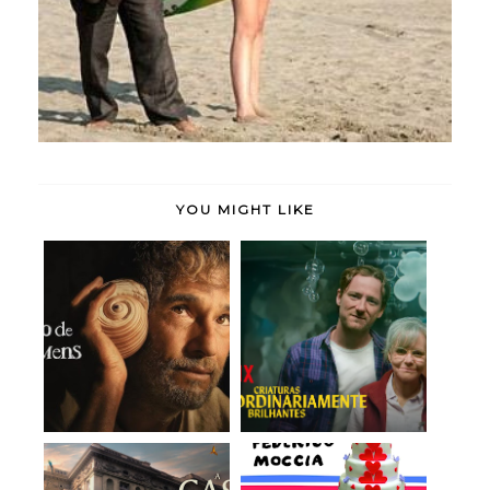
YOU MIGHT LIKE
O Filho de Mil
Criaturas
Homens (2025)
Extraordinariamente
(Filme...
Brilh...