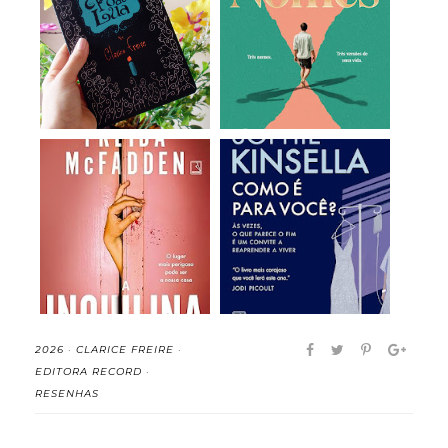
Pó de Lua - Clarice
Os Nomes - Florence
Freire (resenha...
Knapp (resenha)
A Inquilina - Freida
Como é para Você? -
McFadden (rese...
Sophie Kinsella...
2026
·
CLARICE FREIRE
·
EDITORA RECORD
·
RESENHAS