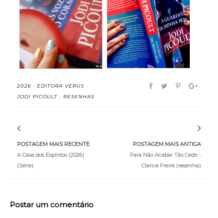
As Vozes do Coração -
A Guardiã da Minha
Jodi Picoult ...
Irmã - Jodi Pico...
2026
·
EDITORA VERUS
·
JODI PICOULT
·
RESENHAS
POSTAGEM MAIS RECENTE
POSTAGEM MAIS ANTIGA
A Casa dos Espíritos (2026)
Para Não Acabar Tão Cedo -
(Série)
Clarice Freire (resenha)
Postar um comentário