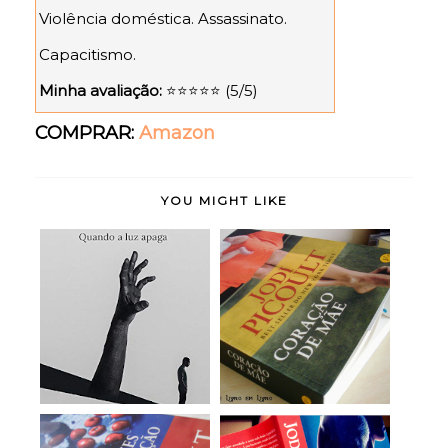
Violência doméstica. Assassinato.
Capacitismo.
Minha avaliação:
⭐⭐⭐⭐⭐ (5/5)
COMPRAR:
Amazon
YOU MIGHT LIKE
Quando a Luz Apaga -
Coração de Mãe - Jodi
Gustavo Ávila ...
Picoult (rese...