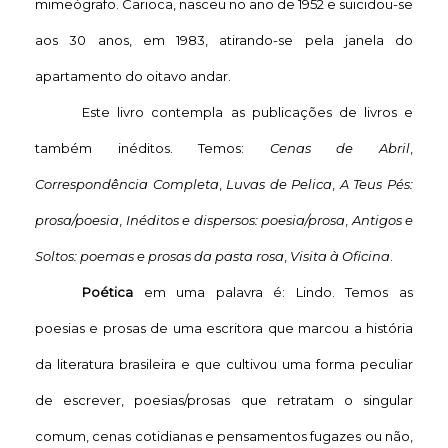
mimeógrafo. Carioca, nasceu no ano de 1952 e suicidou-se
aos 30 anos, em 1983, atirando-se pela janela do
apartamento do oitavo andar.
Este livro contempla as publicações de livros e
também inéditos. Temos:
Cenas de Abril
,
Correspondência Completa
,
Luvas de Pelica
,
A Teus Pés:
prosa/poesia
,
Inéditos e dispersos: poesia/prosa
,
Antigos e
Soltos: poemas e prosas da pasta rosa
,
Visita à Oficina
.
Poética
em uma palavra é: Lindo. Temos as
poesias e prosas de uma escritora que marcou a história
da literatura brasileira e que cultivou uma forma peculiar
de escrever, poesias/prosas que retratam o singular
comum, cenas cotidianas e pensamentos fugazes ou não,