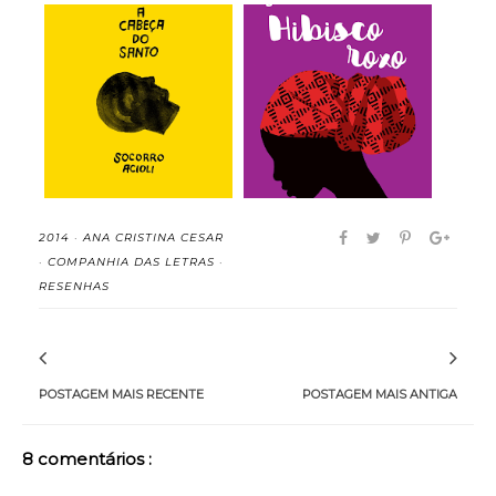
Hibisco Roxo -
A Cabeça do Santo -
Chimamanda Ngozi
Socorro Acioli ...
Adi...
2014
·
ANA CRISTINA CESAR
·
COMPANHIA DAS LETRAS
·
RESENHAS
POSTAGEM MAIS RECENTE
POSTAGEM MAIS ANTIGA
8 comentários :