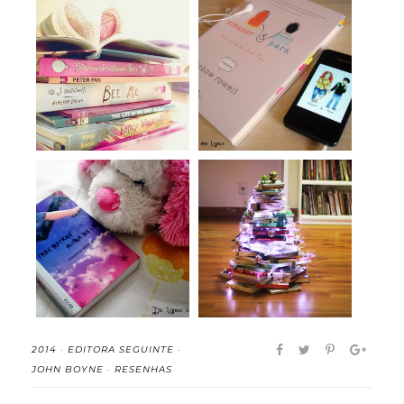
Um Ano, 12 meses, os
Eleanor & Park -
12 melhores li...
Rainbow Rowell (re...
Três Metros Acima do
Feliz Natal!
Céu - Federico...
2014
·
EDITORA SEGUINTE
·
JOHN BOYNE
·
RESENHAS