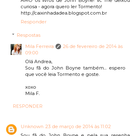
AMO os livros de John Boyne! Vc me deixou
curiosa - agora quero ler Tormento!
http://caixinhadadea.blogspot.com.br
Responder
Respostas
Mila Ferreira
26 de fevereiro de 2014 às
09:00
Olá Andrea,
Sou fã do John Boyne também... espero
que você leia Tormento e goste.
xoxo
Mila F.
RESPONDER
Unknown
23 de março de 2014 às 11:02
Sou fã do John Boyne e pela sua resenha