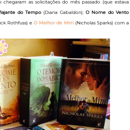
a
chegaram as solicitações do mês passado (que estava
Viajante do Tempo
(Diana Gabaldon);
O Nome do Vento
ick Rothfuss) e
O Melhor de Mim
(Nicholas Sparks) com a