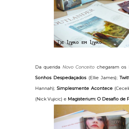
Da querida
Novo Conceito
chegaram os li
Sonhos Despedaçados
(Ellie James
);
Twi
Hannah
);
Simplesmente Acontece
(Cecel
(Nick Vujicic
) e
Magisterium: O Desafio de 