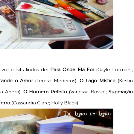
vro e kits lindos de:
Para Onde Ela Foi
(Gayle Forman
);
ttando o Amor
(Teresa Medeiros
);
O Lago Místico
(Kirstin
ia Ahern
);
O Homem Pefeito
(Vanessa Bosso
);
Superação
Ferro
(Cassandra Clare; Holly Black
).