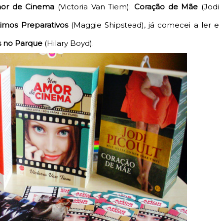
r de Cinema
(Victoria Van Tiem
);
Coração de Mãe
(Jodi
imos Preparativos
(Maggie Shipstead
), já comecei a ler e
s no Parque
(Hilary Boyd
).