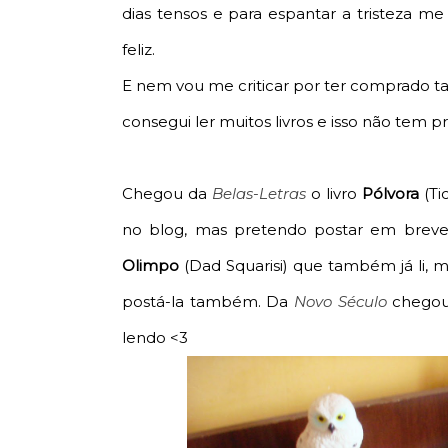
dias tensos e para espantar a tristeza me
feliz.
E nem vou me criticar por ter comprado ta
consegui ler muitos livros e isso não tem 
Chegou da
Belas-Letras
o livro
Pólvora
(Ti
no blog, mas pretendo postar em brev
Olimpo
(Dad Squarisi) que também já li, 
postá-la também. Da
Novo Século
chegou
lendo <3