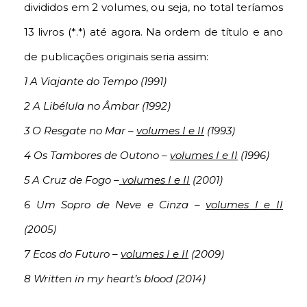
divididos em 2 volumes, ou seja, no total teríamos
13 livros (*.*) até agora. Na ordem de título e ano
de publicações originais seria assim:
1 A Viajante do Tempo (1991)
2 A Libélula no Âmbar (1992)
3 O Resgate no Mar –
volumes I e II
(1993)
4 Os Tambores de Outono –
volumes I e II
(1996)
5 A Cruz de Fogo –
volumes I e II
(2001)
6 Um Sopro de Neve e Cinza –
volumes I e II
(2005)
7 Ecos do Futuro –
volumes I e II
(2009)
8 Written in my heart’s blood (2014)