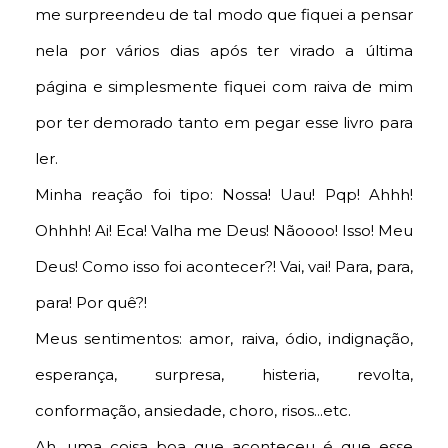
me surpreendeu de tal modo que fiquei a pensar
nela por vários dias após ter virado a última
página e simplesmente fiquei com raiva de mim
por ter demorado tanto em pegar esse livro para
ler.
Minha reação foi tipo: Nossa! Uau! Pqp! Ahhh!
Ohhhh! Ai! Eca! Valha me Deus! Nãoooo! Isso! Meu
Deus! Como isso foi acontecer?! Vai, vai! Para, para,
para! Por quê?!
Meus sentimentos: amor, raiva, ódio, indignação,
esperança, surpresa, histeria, revolta,
conformação, ansiedade, choro, risos...etc.
Ah, uma coisa boa que aconteceu é que esse