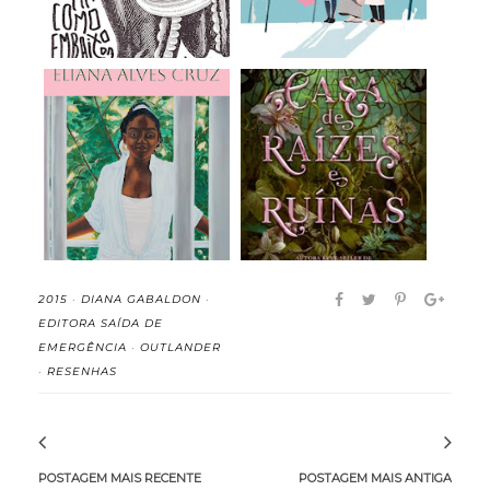
Meridiana - Eliana
A Casa de Raízes e
Alves Cruz (rese...
Ruínas (Irmãs do...
2015
·
DIANA GABALDON
·
EDITORA SAÍDA DE
EMERGÊNCIA
·
OUTLANDER
·
RESENHAS
POSTAGEM MAIS RECENTE
POSTAGEM MAIS ANTIGA