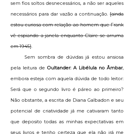
sem fios soltos desnecessários, a não ser aqueles
necessários para dar vazão a continuação.
[ainda
estou curiosa com relação ao homem que Frank
vê espiando a janela enquanto Claire se arruma
em 1945]
.
Sem sombra de dúvidas já estou ansiosa
pela leitura de
Oultander: A Libélula no Âmbar
,
embora esteja com aquela dúvida de todo leitor:
Será que o segundo livro é páreo ao primeiro?
Não obstante, a escrita de Diana Galbadon e seu
potencial de criatividade já me cativaram tanto
que deposito todas as minhas expectativas em
seus livros e tenho certeza que ela não irá me