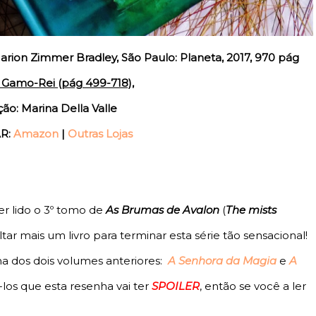
rion Zimmer Bradley, São Paulo: Planeta, 2017, 970 pág
O Gamo-Rei (pág 499-718),
ão: Marina Della Valle
R:
Amazon
|
Outras Lojas
er lido o 3º tomo de
As Brumas de Avalon
(
The mists
altar mais um livro para terminar esta série tão sensacional!
ha dos dois volumes anteriores:
A Senhora da Magia
e
A
los que esta resenha vai ter
SPOILER
, então se você a ler