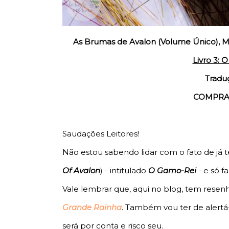
As Brumas de Avalon (Volume Único), Ma
Livro 3: 
Traduç
COMPRA
Saudações Leitores!
Não estou sabendo lidar com o fato de já t
Of Avalon
) - intitulado
O Gamo-Rei
- e só f
Vale lembrar que, aqui no blog, tem resen
Grande Rainha
. Também vou ter de alertá-
será por conta e risco seu.