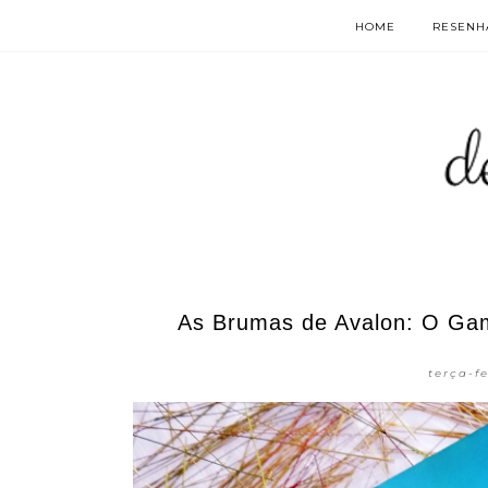
HOME
RESENHA
As Brumas de Avalon: O Gam
terça-f