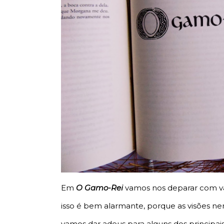
Em
O Gamo-Rei
vamos nos deparar com vár
isso é bem alarmante, porque as visões
vamos dar adeus para alguns dos principais