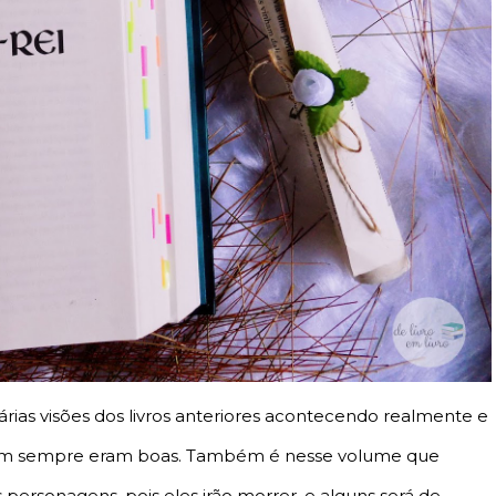
ias visões dos livros anteriores acontecendo realmente e
 nem sempre eram boas. Também é nesse volume que
 personagens, pois eles irão morrer, e alguns será de