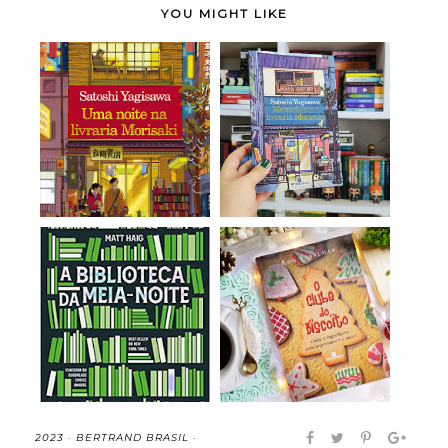
YOU MIGHT LIKE
Uma Noite na Livraria
Meus Dias na Livraria
Morisaki (vol...
Morisaki - Sa...
A Biblioteca da Meia-
O Clube do Biscoito -
Noite - Matt H...
Ann Pearlman ...
2023
·
BERTRAND BRASIL
·