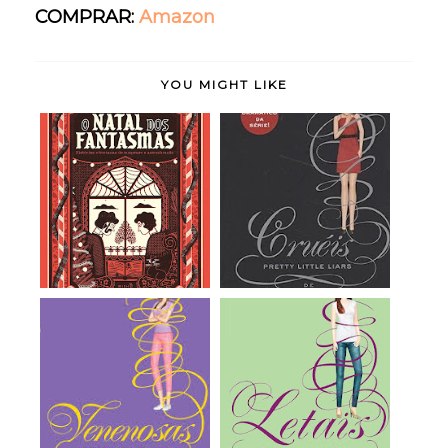
COMPRAR:
Amazon
YOU MIGHT LIKE
O Natal dos
Cruéis (Pretty Little
Fantasmas (Histórias
Liars, vol.16...
Vi...
Venenosas (Pretty
Letais (Pretty Little
Little Liars, vol...
Liars, vol.14...