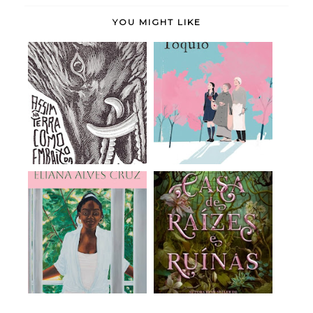
YOU MIGHT LIKE
Assim na Terra como
Doce Tóquio - Durian
Embaixo da Terr...
Sukegawa (rese...
Meridiana - Eliana
A Casa de Raízes e
Alves Cruz (rese...
Ruínas (Irmãs do...