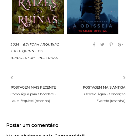
A Casa de Raízes e
A Odisseia (2026)
Ruínas (Irmãs do...
(Filme)
2026
·
EDITORA ARQUEIRO
·
JULIA QUINN
·
OS
BRIDGERTON
·
RESENHAS
POSTAGEM MAIS RECENTE
POSTAGEM MAIS ANTIGA
Como Água para Chocolate -
Olhos d'Água - Conceição
Laura Esquivel (resenha)
Evaristo (resenha)
Postar um comentário