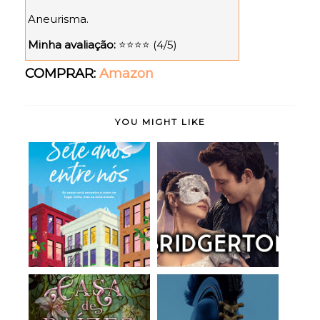
Aneurisma.
Minha avaliação:
⭐⭐⭐⭐ (4/5)
COMPRAR:
Amazon
YOU MIGHT LIKE
Bridgerton (4ª
Sete Anos Entre Nós -
Temporada - 2026)
Ashley Poston...
(S...