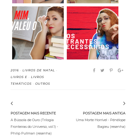
Livros que não valem
Os piores livros que li
o hype (para m...
em 2020
2016
·
LIVROS DE NATAL
·
LIVROS E
·
LIVROS
TEMÁTICOS
·
OUTROS
POSTAGEM MAIS RECENTE
POSTAGEM MAIS ANTIGA
A Bússola de Ouro (Trilogia
Uma Morte Horrível - Pénélope
Fronteiras do Universo, vol.1) -
Bagieu (resenha)
Philip Pullman (resenha)